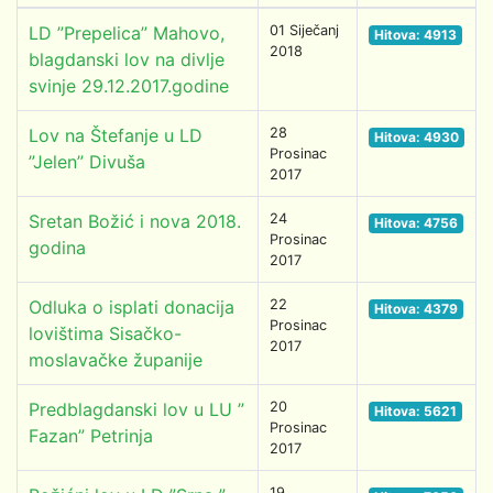
LD ”Prepelica” Mahovo,
01 Siječanj
Hitova: 4913
2018
blagdanski lov na divlje
svinje 29.12.2017.godine
Lov na Štefanje u LD
28
Hitova: 4930
Prosinac
”Jelen” Divuša
2017
Sretan Božić i nova 2018.
24
Hitova: 4756
Prosinac
godina
2017
Odluka o isplati donacija
22
Hitova: 4379
Prosinac
lovištima Sisačko-
2017
moslavačke županije
Predblagdanski lov u LU ”
20
Hitova: 5621
Prosinac
Fazan” Petrinja
2017
19