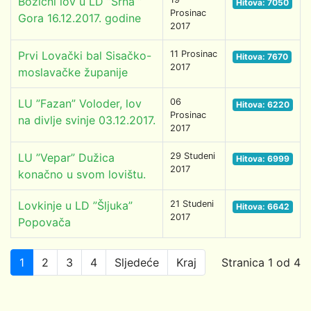
Božićni lov u LD ”Srna ”
Hitova: 7050
Prosinac
Gora 16.12.2017. godine
2017
Prvi Lovački bal Sisačko-
11 Prosinac
Hitova: 7670
2017
moslavačke županije
LU ”Fazan” Voloder, lov
06
Hitova: 6220
Prosinac
na divlje svinje 03.12.2017.
2017
LU ”Vepar” Dužica
29 Studeni
Hitova: 6999
2017
konačno u svom lovištu.
Lovkinje u LD ”Šljuka”
21 Studeni
Hitova: 6642
2017
Popovača
1
2
3
4
Sljedeće
Kraj
Stranica 1 od 4