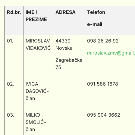
Rd.br.
IME I
ADRESA
Telefon
PREZIME
e-mail
01.
MIROSLAV
44330
098 26 26 92
VIDAKOVIĆ
Novska
miroslav.zmv@gmail
Zagrebačka
75
02.
IVICA
091 586 1678
DASOVIĆ-
član
03.
MILKO
095 904 3662
SMOLIĆ-
član