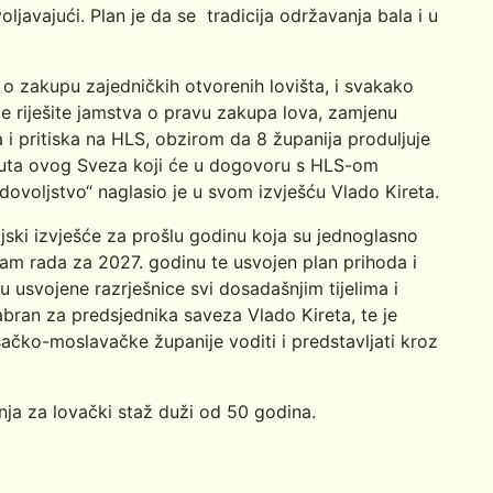
oljavajući. Plan je da se tradicija održavanja bala i u
 o zakupu zajedničkih otvorenih lovišta, i svakako
 riješite jamstva o pravu zakupa lova, zamjenu
a i pritiska na HLS, obzirom da 8 županija produljuje
puta ovog Sveza koji će u dogovoru s HLS-om
ovoljstvo“ naglasio je u svom izvješću Vlado Kireta.
cijski izvješće za prošlu godinu koja su jednoglasno
am rada za 2027. godinu te usvojen plan prihoda i
 usvojene razrješnice svi dosadašnjim tijelima i
abran za predsjednika saveza Vlado Kireta, te je
sačko-moslavačke županije voditi i predstavljati kroz
nja za lovački staž duži od 50 godina.