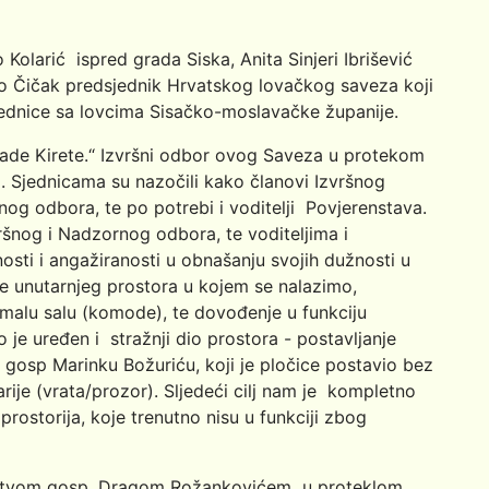
o Kolarić ispred grada Siska, Anita Sinjeri Ibrišević
o Čičak predsjednik Hrvatskog lovačkog saveza koji
ajednice sa lovcima Sisačko-moslavačke županije.
Vlade Kirete.“ Izvršni odbor ovog Saveza u protekom
 Sjednicama su nazočili kako članovi Izvršnog
nog odbora, te po potrebi i voditelji Povjerenstava.
nog i Nadzornog odbora, te voditeljima i
osti i angažiranosti u obnašanju svojih dužnosti u
e unutarnjeg prostora u kojem se nalazimo,
 malu salu (komode), te dovođenje u funkciju
o je uređen i stražnji dio prostora - postavljanje
i gosp Marinku Božuriću, koji je pločice postavio bez
rije (vrata/prozor). Sljedeći cilj nam je kompletno
prostorija, koje trenutno nisu u funkciji zbog
odstvom gosp. Dragom Rožankovićem u proteklom