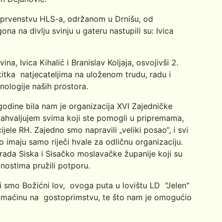
m prvenstvu HLS-a, održanom u Drnišu, od
a na divlju svinju u gateru nastupili su: Ivica
na, Ivica Kihalić i Branislav Koljaja, osvojivši 2.
titka natjecateljima na uloženom trudu, radu i
nologije naših prostora.
 godine bila nam je organizacija XVI Zajedničke
.Zahvaljujem svima koji ste pomogli u pripremama,
ijele RH. Zajedno smo napravili „veliki posao“, i svi
o imaju samo riječi hvale za odličnu organizaciju.
rada Siska i Sisačko moslavačke županije koji su
nostima pružili potporu.
i smo Božićni lov, ovoga puta u lovištu LD "Jelen"
domaćinu na gostoprimstvu, te što nam je omogućio