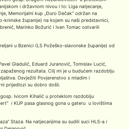
anijskom i državnom nivou i to: Liga natjecanje,
anje, Memorijalni kup „Đuro Dečak“ održan na
o-kninske županije) na kojem su naši predstavnici,
renić, Marinko Božurić i Ivan Tomac ostvarili
reljani u Bzenici (LS Požeško-slavonske županije) od
 Pavel Gladulić, Eduard Juranović, Tomislav Lucić,
 zapaženog rezultata. Cilj mi je u budućem razdoblju
ljaštva. Osvježiti Povjerenstvo s mladim i
ni prijedlozi su dobro došli.
 gosp. Ivicom Kihalić u proteklom razdoblju
bert" i KUP pasa glasnog gona u gateru u lovištima
aza“ Staza. Na natjecanjima su sudili suci HLS-a i
an Dejanović.