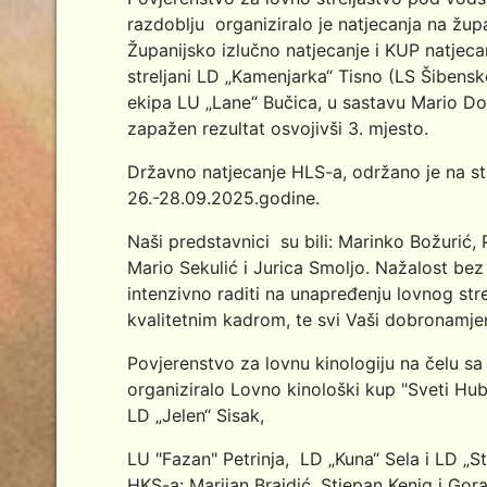
razdoblju organiziralo je natjecanja na žup
Županijsko izlučno natjecanje i KUP natjec
streljani LD „Kamenjarka“ Tisno (LS Šibensk
ekipa LU „Lane“ Bučica, u sastavu Mario Dob
zapažen rezultat osvojivši 3. mjesto.
Državno natjecanje HLS-a, održano je na st
26.-28.09.2025.godine.
Naši predstavnici su bili: Marinko Božurić,
Mario Sekulić i Jurica Smoljo. Nažalost bez
intenzivno raditi na unapređenju lovnog stre
kvalitetnim kadrom, te svi Vaši dobronamjer
Povjerenstvo za lovnu kinologiju na čelu sa
organiziralo Lovno kinološki kup "Sveti Hu
LD „Jelen“ Sisak,
LU "Fazan" Petrinja, LD „Kuna“ Sela i LD „St
HKS-a: Marijan Brajdić, Stjepan Kenig i Gor