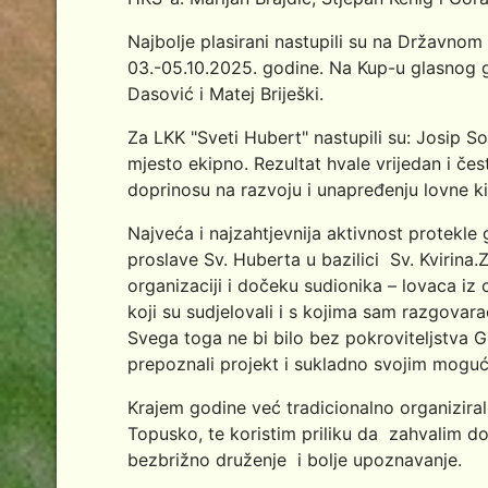
Najbolje plasirani nastupili su na Državno
03.-05.10.2025. godine. Na Kup-u glasnog gon
Dasović i Matej Briješki.
Za LKK "Sveti Hubert" nastupili su: Josip Sovi
mjesto ekipno. Rezultat hvale vrijedan i čes
doprinosu na razvoju i unapređenju lovne ki
Najveća i najzahtjevnija aktivnost protekle
proslave Sv. Huberta u bazilici Sv. Kvirina
organizaciji i dočeku sudionika – lovaca iz c
koji su sudjelovali i s kojima sam razgovara
Svega toga ne bi bilo bez pokroviteljstva G
prepoznali projekt i sukladno svojim moguć
Krajem godine već tradicionalno organiziral
Topusko, te koristim priliku da zahvalim 
bezbrižno druženje i bolje upoznavanje.