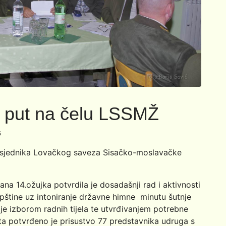
ti put na čelu LSSMŽ
6
edsjednika Lovačkog saveza Sisačko-moslavačke
na 14.ožujka potvrdila je dosadašnji rad i aktivnosti
upštine uz intoniranje državne himne minutu šutnje
 je izborom radnih tijela te utvrđivanjem potrebne
a potvrđeno je prisustvo 77 predstavnika udruga s