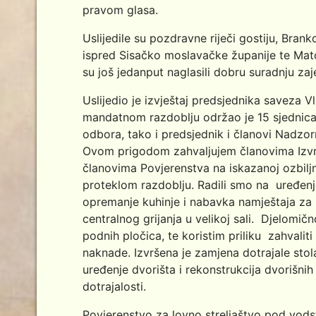
pravom glasa.
Uslijedile su pozdravne riječi gostiju, Brank
ispred Sisačko moslavačke županije te Mat
su još jedanput naglasili dobru suradnju z
Uslijedio je izvještaj predsjednika saveza 
mandatnom razdoblju održao je 15 sjednica.
odbora, tako i predsjednik i članovi Nadzor
Ovom prigodom zahvaljujem članovima Izvrš
članovima Povjerenstva na iskazanoj ozbiljn
proteklom razdoblju. Radili smo na uređenj
opremanje kuhinje i nabavka namještaja za
centralnog grijanja u velikoj sali. Djelomičn
podnih pločica, te koristim priliku zahvalit
naknade. Izvršena je zamjena dotrajale stola
uređenje dvorišta i rekonstrukcija dvorišnih 
dotrajalosti.
Povjerenstvo za lovno streljaštvo pod v