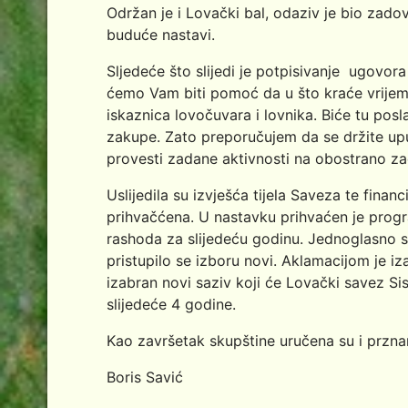
Održan je i Lovački bal, odaziv je bio zadov
buduće nastavi.
Sljedeće što slijedi je potpisivanje ugovora
ćemo Vam biti pomoć da u što kraće vrijeme
iskaznica lovočuvara i lovnika. Biće tu posl
zakupe. Zato preporučujem da se držite u
provesti zadane aktivnosti na obostrano zad
Uslijedila su izvješća tijela Saveza te finan
prihvačćena. U nastavku prihvaćen je progr
rashoda za slijedeću godinu. Jednoglasno su
pristupilo se izboru novi. Aklamacijom je iz
izabran novi saziv koji će Lovački savez Si
slijedeće 4 godine.
Kao završetak skupštine uručena su i przna
Boris Savić