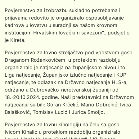
Povjerenstvo za izobrazbu sukladno potrebama i
prijavama redovito je organiziralo osposobljavanje
kadrova u lovstvu u suradnji sa našom krovnom
institucijom Hrvatskim lovačkim savezom“…podsjetio
je Kireta.
Povjerenstvo za lovno streljaštvo pod vodstvom gosp.
Draganom Rožankovićem u proteklom razdoblju
organiziralo je natjecanja na županijskom nivou i to:
Liga natjecanje, Županijsko izlučno natjecanje i KUP
natjecanje, te odlazak na Državno natjecanje HLS-a,
održano u Dubrovačko-neretvanskoj županiji od
18.-20.10.2024. godine. Naši predstavnici na Državnom
natjecanju su bili: Goran Krčelić, Mario Dobrenić, Ivica
Balašković, Tomislav Lucić i Jurica Smoljo.
Povjerenstvo za lovnu kinologiju na čelu sa gosp.
Ivicom Kihalić u proteklom razdoblju organiziralo