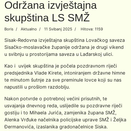
Održana izvještajna
skupština LS SMŽ
Boris
Aktualno
11 Svibanj 2025
Hitova: 1159
Sisak-Redovna izvještajna skupština Lovačkog saveza
Sisačko-moslavačke županije održana je drugi vikend
u svibnju u prostorijama saveza u Lađarskoj ulici.
Kao i uvijek skupština je počela pozdravnom riječi
predsjednika Vlade Kirete, intoniranjem državne himne
te minutom šutnje za sve preminule lovce koji su nas
napustili u prošlom razdoblju.
Nakon potvrde o potrebnoj većini prisutnih, te
usvajanja dnevnog reda, uslijedile su pozdravne riječi
gostiju i to Mihaela Jurića, zamjenika župana SMŽ,
Alenka Vrđuke načelnika policijske uprave SMŽ i Željka
Đermanovića, izaslanika gradonačelnice Siska.