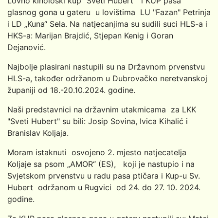
Lovno kinološki kup "Sveti Hubert" i KUP pasa
glasnog gona u gateru u lovištima LU "Fazan" Petrinja
i LD „Kuna“ Sela. Na natjecanjima su sudili suci HLS-a i
HKS-a: Marijan Brajdić, Stjepan Kenig i Goran
Dejanović.
Najbolje plasirani nastupili su na Državnom prvenstvu
HLS-a, također održanom u Dubrovačko neretvanskoj
županiji od 18.-20.10.2024. godine.
Naši predstavnici na državnim utakmicama za LKK
"Sveti Hubert" su bili: Josip Sovina, Ivica Kihalić i
Branislav Koljaja.
Moram istaknuti osvojeno 2. mjesto natjecatelja
Koljaje sa psom „AMOR“ (ES), koji je nastupio i na
Svjetskom prvenstvu u radu pasa ptičara i Kup-u Sv.
Hubert održanom u Rugvici od 24. do 27. 10. 2024.
godine.