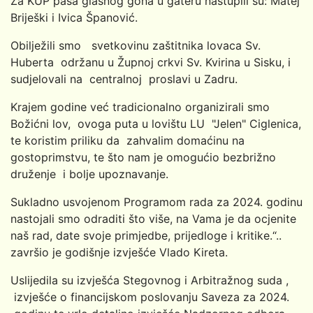
Za KUP pasa glasnog gona u gateru nastupili su: Matej
Briješki i Ivica Španović.
Obilježili smo svetkovinu zaštitnika lovaca Sv.
Huberta održanu u Župnoj crkvi Sv. Kvirina u Sisku, i
sudjelovali na centralnoj proslavi u Zadru.
Krajem godine već tradicionalno organizirali smo
Božićni lov, ovoga puta u lovištu LU "Jelen" Ciglenica,
te koristim priliku da zahvalim domaćinu na
gostoprimstvu, te što nam je omogućio bezbrižno
druženje i bolje upoznavanje.
Sukladno usvojenom Programom rada za 2024. godinu
nastojali smo odraditi što više, na Vama je da ocjenite
naš rad, date svoje primjedbe, prijedloge i kritike.“..
završio je godišnje izvješće Vlado Kireta.
Uslijedila su izvješća Stegovnog i Arbitražnog suda ,
izvješće o financijskom poslovanju Saveza za 2024.