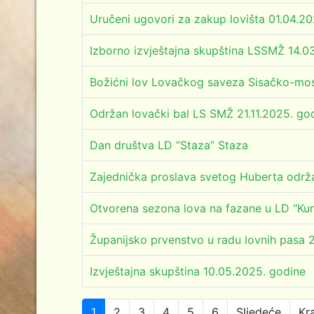
Uručeni ugovori za zakup lovišta 01.04.20
Izborno izvještajna skupština LSSMŽ 14.0
Božićni lov Lovačkog saveza Sisačko-mos
Održan lovački bal LS SMŽ 21.11.2025. go
Dan društva LD ”Staza” Staza
Zajednička proslava svetog Huberta održ
Otvorena sezona lova na fazane u LD "Kun
Županijsko prvenstvo u radu lovnih pasa 
Izvještajna skupština 10.05.2025. godine
1
2
3
4
5
6
Sljedeće
Kra