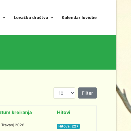
a
Lovačka društva
Kalendar lovidbe
Prikaz #
Filter
atum kreiranja
Hitovi
 Travanj 2026
Hitova: 227