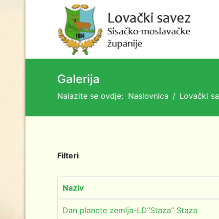
Galerija
Nalazite se ovdje:
Naslovnica
Lovački s
Filteri
Naziv
Dan planete zemlja-LD”Staza” Staza