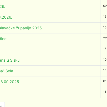
26.
02
3.2026.
16
lavačke županije 2025.
16
dine
22
15
ana u Sisku
10
a" Sela
14
28.09.2025.
01
11
j