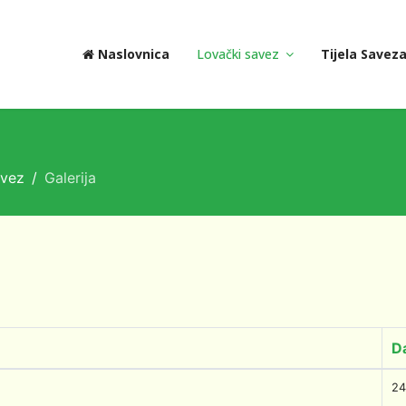
Naslovnica
Lovački savez
Tijela Savez
avez
Galerija
D
24