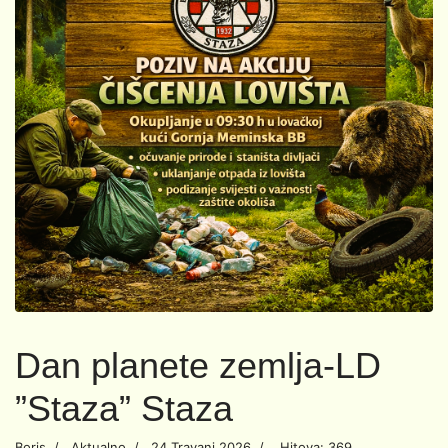
Dan planete zemlja-LD
”Staza” Staza
Boris
Aktualno
24 Travanj 2026
Hitova: 369