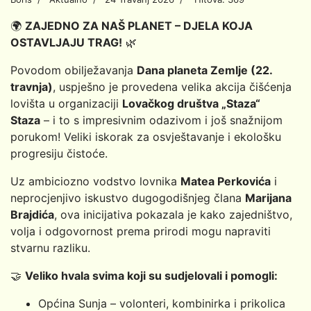
🌍
ZAJEDNO ZA NAŠ PLANET – DJELA KOJA
OSTAVLJAJU TRAG!
🌿
Povodom obilježavanja
Dana planeta Zemlje (22.
travnja)
, uspješno je provedena velika akcija čišćenja
lovišta u organizaciji
Lovačkog društva „Staza“
Staza
– i to s impresivnim odazivom i još snažnijom
porukom! Veliki iskorak za osvještavanje i ekološku
progresiju čistoće.
Uz ambiciozno vodstvo lovnika
Matea Perkovića
i
neprocjenjivo iskustvo dugogodišnjeg člana
Marijana
Brajdića
, ova inicijativa pokazala je kako zajedništvo,
volja i odgovornost prema prirodi mogu napraviti
stvarnu razliku.
🤝
Veliko hvala svima koji su sudjelovali i pomogli:
Općina Sunja – volonteri, kombinirka i prikolica