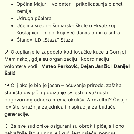
Općina Majur – volonteri i prikolicasunja planet
zemlja
Udruga pčelara
Učenici srednje šumarske škole u Hrvatskoj
Kostajnici – mladi koji već danas brinu o sutra
Članovi LD „Staza“ Staza
📍 Okupljanje je započelo kod lovačke kuće u Gornjoj
Meminskoj, gdje su organizaciju i koordinaciju
volontera vodili
Mateo Perković
,
Dejan Janžić i Danijel
Šalić
.
🌱 Cilj akcije bio je jasan – očuvanje prirode, zaštita
staništa divljači i podizanje svijesti o važnosti
odgovornog odnosa prema okolišu. A rezultat? Čistije
lovište, snažnija zajednica i inspiracija za buduće
generacije.
🍲 Za sve sudionike osigurani su obrok i piće, ali ono
najvažnije što su ponijeli kući jest osjećaj ponosa i